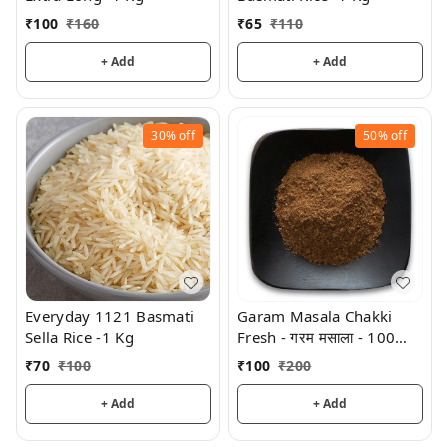
₹
100
₹
160
₹
65
₹
110
+ Add
+ Add
30%
off
50%
off
Everyday 1121 Basmati
Garam Masala Chakki
Sella Rice -1 Kg
Fresh - गरम मसाला - 100
Grams
₹
70
₹
100
₹
100
₹
200
+ Add
+ Add