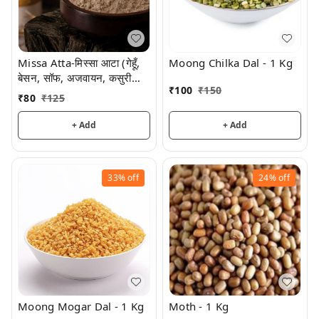
Missa Atta-मिस्सा आटा (गेहूँ,
Moong Chilka Dal - 1 Kg
बेसन, सॉफ, अजवायन, कसुरी
₹
100
₹
150
मैथी)
₹
80
₹
125
+ Add
+ Add
33%
off
24%
off
Moong Mogar Dal - 1 Kg
Moth - 1 Kg