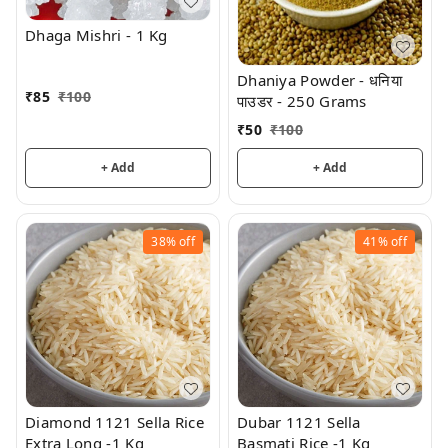
Dhaga Mishri - 1 Kg
Dhaniya Powder - धनिया
₹
85
₹
100
पाउडर - 250 Grams
₹
50
₹
100
+ Add
+ Add
38%
off
41%
off
Diamond 1121 Sella Rice
Dubar 1121 Sella
Extra Long -1 Kg
Basmati Rice -1 Kg