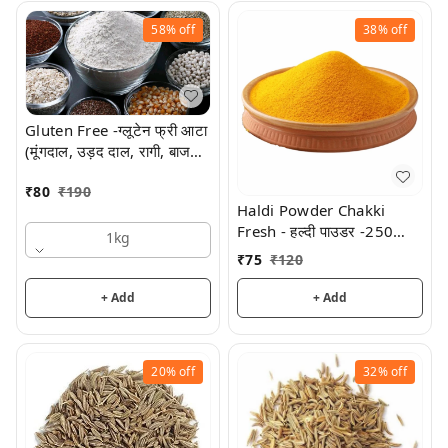
58%
off
38%
off
Gluten Free -ग्लूटेन फ्री आटा
(मूंगदाल, उड़द दाल, रागी, बाजरा,
चनादाल व ज्वार)
₹
80
₹
190
Haldi Powder Chakki
Fresh - हल्दी पाउडर -250
1kg
Grams
₹
75
₹
120
+ Add
+ Add
20%
off
32%
off