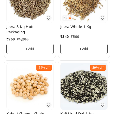
5.0
Jeera 3 Kg Hotel
Jeera Whole 1 Kg
Packaging
₹
340
₹
500
₹
960
₹
1,200
+ Add
+ Add
44%
off
29%
off
Kabuli Chane - Chole
Kali Urad Dal-1 Kg