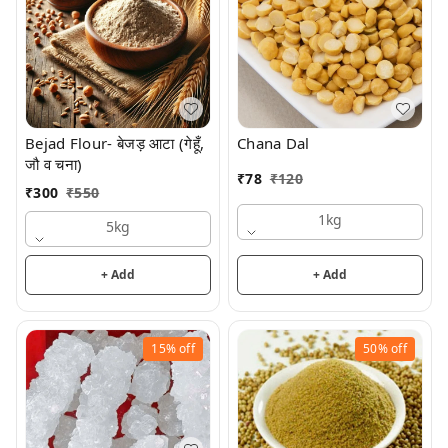
Bejad Flour- बेजड़ आटा (गेहूँ,
Chana Dal
जौ व चना)
₹
78
₹
120
₹
300
₹
550
1kg
5kg
+ Add
+ Add
15%
off
50%
off