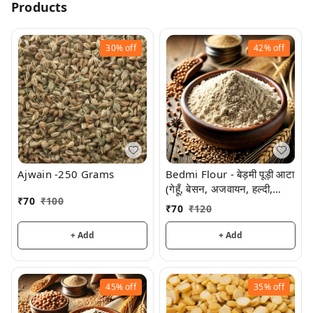
Products
30%
off
42%
off
Ajwain -250 Grams
Bedmi Flour - बेड़मी पूड़ी आटा
(गेहूँ, बेसन, अजवायन, हल्दी,
₹
70
₹
100
सूजी, कसूरी मैथी, जीरा)
₹
70
₹
120
+ Add
+ Add
45%
off
35%
off