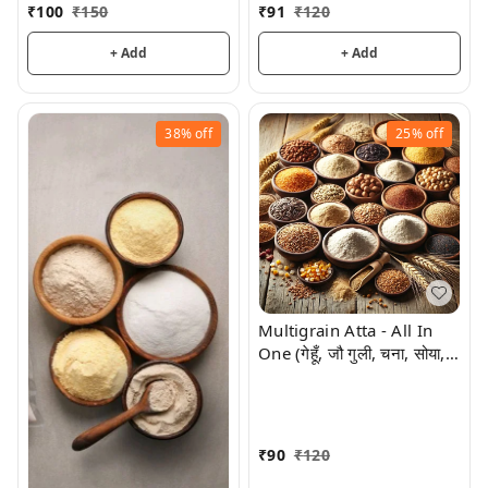
₹
100
₹
150
₹
91
₹
120
+ Add
+ Add
38%
off
25%
off
Multigrain Atta - All In
One (गेहूँ, जौ गुली, चना, सोया,
रागी, अलसी, मक्की, ज्वार मूंग,
दाना मैथी, ऑट्स, अजवायन,
किनवा, तिल, उड़द)
₹
90
₹
120