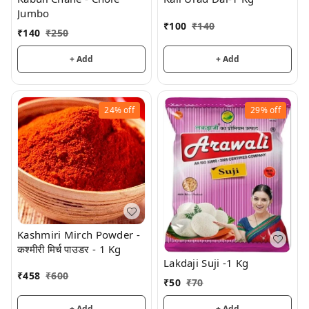
Jumbo
₹
100
₹
140
₹
140
₹
250
+ Add
+ Add
24%
off
29%
off
Kashmiri Mirch Powder -
कश्मीरी मिर्च पाउडर - 1 Kg
Lakdaji Suji -1 Kg
₹
458
₹
600
₹
50
₹
70
+ Add
+ Add